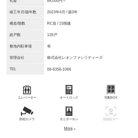
礼金
88,000円～
竣工年月/築年数
2023年4月 / 築3年
構造/階数
RC造 / 15階建
総戸数
126戸
敷地内駐車場
有
管理会社
株式会社レオンファシリティーズ
TEL
06-6356-1066
エレベーター
オートロック
宅配BOX
防犯カメラ
モニターホン
顔認証キー
More