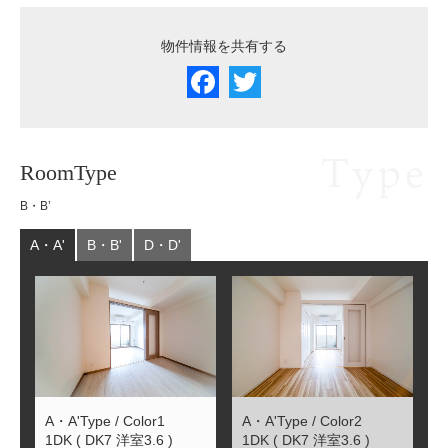
Wi-Fi有
ネット無料
浴室乾燥機
物件情報を共有する
シャンプー
追い焚き機能
温水洗浄便座
ドレッサー
カウンター
ウォークイン
エアコン付
Type
キッチン
クローゼット
RoomType
B・B’
シューズクローク
ペット可
2人入居可
A・A'
B・B'
D・D'
A・A'Type / Color1
A・A'Type / Color2
1DK ( DK7 洋室3.6 )
1DK ( DK7 洋室3.6 )