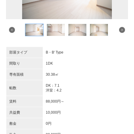
部屋タイプ
B・B' Type
間取り
1DK
専有面積
30.38㎡
DK：7.1
帖数
洋室：4.2
賃料
88,000円～
共益費
10,000円
敷金
0円